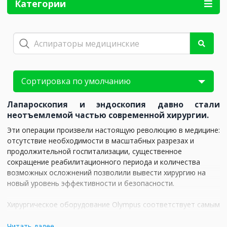
Категории
Лапароскопия и эндоскопия давно стали
неотъемлемой частью современной хирургии.
Эти операции произвели настоящую революцию в медицине:
отсутствие необходимости в масштабных разрезах и
продолжительной госпитализации, существенное
сокращение реабилитационного периода и количества
возможных осложнений позволили вывести хирургию на
новый уровень эффективности и безопасности.
Хирургическое оборудование Olympus соответствует самым
современным стандартам качества: эргономичное, простое
и удобное в обращении, максимально атравматичное и
Читать далее