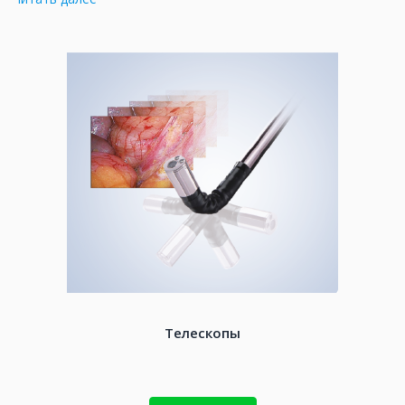
безопасное – оно способно изменить представление
хирургов об идеальном хирургическом инструменте.
Компания NOVIRS рада представить вашему вниманию
полный ассортимент оборудования от нашего партнера,
флагмана в области медицинских технологий, компании
Olympus.
Линейка хирургического оборудования включает в
себя всё необходимое для проведения
малоинвазивных операций:
- лапароскопы, видеоскопы и телескопы,
оснащенные новейшими оптическими
технологиями,
- стандартные, монополярные и биполярные
инструменты для эффективного и безопасного
захвата, биопсии и диссекции;
Телескопы
- троакары;
- принадлежности для наложения швов;
- ручные хирургические инструменты;
- лотки и корзины для инструментов.